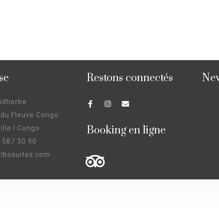
se
Restons connectés
New
aidherbe
 du Fleuve Congo
Booking en ligne
ille I Congo
 587 30 90
lbosuites.com