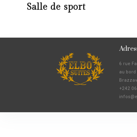
Salle de sport
Adres
6 rue F
au bord
Brazzav
+242 06
infos@e